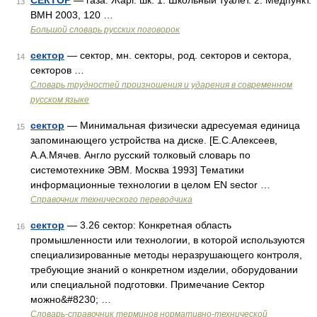
СЕКТОР
— газа. Жарг. шк. 1. Школьный туалет. 2. Медпункт.
13
ВМН 2003, 120 …
Большой словарь русских поговорок
сектор
— сектор, мн. секторы, род. секторов и сектора,
14
секторов …
Словарь трудностей произношения и ударения в современном
русском языке
сектор
— Минимальная физически адресуемая единица
15
запоминающего устройства на диске. [Е.С.Алексеев,
А.А.Мячев. Англо русский толковый словарь по
системотехнике ЭВМ. Москва 1993] Тематики
информационные технологии в целом EN sector …
Справочник технического переводчика
сектор
— 3.26 сектор: Конкретная область
16
промышленности или технологии, в которой используются
специализированные методы неразрушающего контроля,
требующие знаний о конкретном изделии, оборудовании
или специальной подготовки. Примечание Сектор
можно&#8230; …
Словарь-справочник терминов нормативно-технической