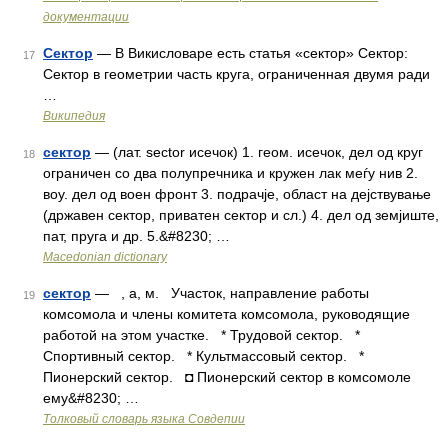
документации
Сектор
— В Викисловаре есть статья «сектор» Сектор:
17
Сектор в геометрии часть круга, ограниченная двумя ради
…
Википедия
сектор
— (лат. sector исечок) 1. геом. исечок, дел од круг
18
ограничен со два полупречника и кружен лак меѓу нив 2.
воу. дел од воен фронт 3. подрачје, област на дејствување
(државен сектор, приватен сектор и сл.) 4. дел од земјиште,
пат, пруга и др. 5.&#8230; …
Macedonian dictionary
сектор
— , а, м. Участок, направление работы
19
комсомола и члены комитета комсомола, руководящие
работой на этом участке. * Трудовой сектор. *
Спортивный сектор. * Культмассовый сектор. *
Пионерский сектор. ◘ Пионерский сектор в комсомоле
ему&#8230; …
Толковый словарь языка Совдепии