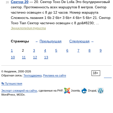
Сектор 20
— 20. Сектор Toxo De Lolla Это боулдеринговый
20
сектор. Протяженность всех маршрутов 8 метров. Сектор
частично освещен с 8 до 12 часов. Номер маршрута
Сложность лазания 1 6b 2 6b+ 3 6b+ 4 6b+ 5 6b+ 21. Сектор
Toxo Tian Сектор частично освещен с 8 до&#8230; …
Энциклопедия туриста
Страницы
←
Предыдущая
Следующая
→
1
2
3
4
5
6
7
8
9
10
11
12
13
© Академик, 2000-2026
18+
Обратная связь:
Техподдержка
,
Реклама на сайте
👣 Путешествия
Экспорт словарей на сайты
, сделанные на PHP,
Joomla,
Drupal,
WordPress, MODx.